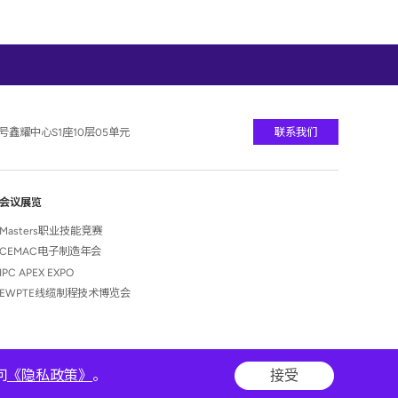
联系我们
号鑫耀中心S1座10层05单元
会议展览
Masters职业技能竞赛
CEMAC电子制造年会
IPC APEX EXPO
EWPTE线缆制程技术博览会
问
《隐私政策》
。
接受