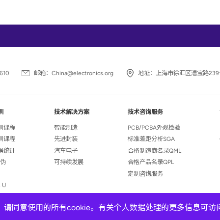
610
邮箱：
China@electronics.org
地址：
上海市徐汇区漕宝路239
训
技术解决方案
技术咨询服务
培训课程
智能制造
PCB/PCBA外观检验
培训课程
先进封装
标准差距分析SGA
数据统计
汽车电子
合格制造商名录QML
真伪
可持续发展
合格产品名录QPL
定制咨询服务
s U
请同意使用的所有cookie。有关个人数据处理的更多信息可访
公开/法律条例
隐私政策
网站地图
FAQ