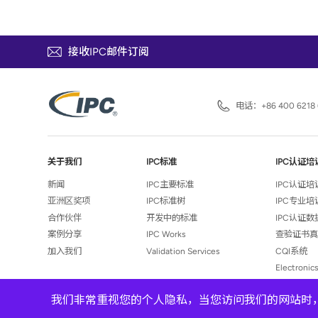
接收IPC邮件订阅
电话：
+86 400 6218 
关于我们
IPC标准
IPC认证培
新闻
IPC主要标准
IPC认证
亚洲区奖项
IPC标准树
IPC专业
合作伙伴
开发中的标准
IPC认证
案例分享
IPC Works
查验证书
加入我们
Validation Services
CQI系统
Electronic
我们非常重视您的个人隐私，当您访问我们的网站时，
©2026 爱比西技术咨询（上海）有限公司 |
沪ICP备14001608号-1