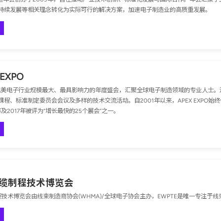
持续发展等相关理念转化为实际可行的解决方案，加速电子制造业的高质重发展。
 EXPO
PO 是北美电子行业规模最大、最具影响力的年度盛会，汇聚全球电子制造领域的专业人
程、标准制定委员会会议及多样的技术交流活动。自2001年以来，APEX EXPO始终位
3年及2017年被评为“增长最快的25个展会”之一。
 线缆制程技术博览会
制程技术博览会由线束制造商协会(WHMA)/全球电子协会主办，EWPTE是唯一专