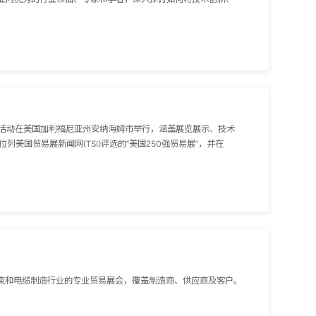
士。活动在美国加利福尼亚州安纳海姆市举行，涵盖展览展示、技术
列美国贸易展新闻网(TSI)评选的“美国250强贸易展”，并在
注于线束和电缆制造行业的专业贸易展会，覆盖制造商、供应商及客户。