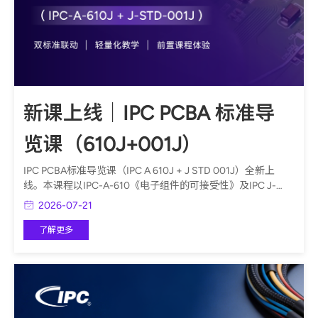
新课上线｜IPC PCBA 标准导
览课（610J+001J）
IPC PCBA标准导览课（IPC A 610J + J STD 001J）全新上
线。本课程以IPC-A-610《电子组件的可接受性》及IPC J-
STD-001《焊接电气与电子组件的要求》两份标准为主线，覆
2026-07-21
盖工厂现场日常使用的基础条款，厘清两套标准中工艺与验收
的联动关系，统一制程管控与成品检验的基础判定依据，可作
了解更多
为认证培训的前置入门学习。