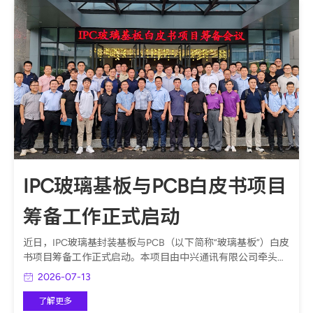
IPC玻璃基板与PCB白皮书项目
筹备工作正式启动
近日，IPC玻璃基封装基板与PCB（以下简称“玻璃基板”）白皮
书项目筹备工作正式启动。本项目由中兴通讯有限公司牵头提
议立项，来自终端应用、PCB及IC载板制造、材料、设备、科
2026-07-13
研院所及检测认证机构等产业链上下游60余位专家共同参与筹
备工作。
了解更多