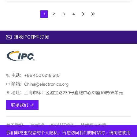
1
2
3
4
接收IPC邮件订阅
电话：
+86 400 6218 610
邮箱：
China@electronics.org
地址：
上海市徐汇区漕宝路239号鑫耀中心S1座10层05单元
联系我们
关于我们
IPC标准
IPC认证培训
技术解决方案
我们非常重视您的个人隐私，当您访问我们的网站时，请同意使用
技术咨询服务
会议展览