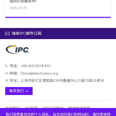
培训火热报名中！
2026-03-10
接收IPC邮件订阅
电话：
+86 400 6218 610
邮箱：
China@electronics.org
地址：
上海市徐汇区漕宝路239号鑫耀中心S1座10层05单元
联系我们
关于我们
IPC标准
IPC认证培训
技术解决方案
我们非常重视您的个人隐私，当您访问我们的网站时，请同意使用
技术咨询服务
会议展览