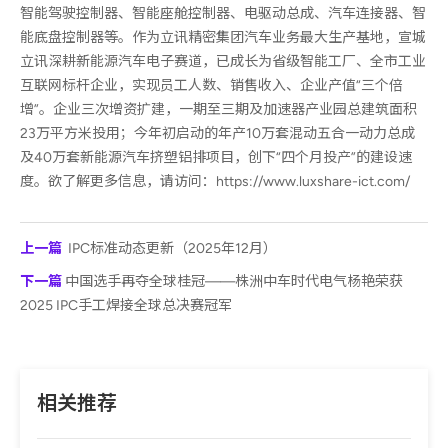
智能驾驶控制器、智能座舱控制器、电驱动总成、汽车连接器、智
能底盘控制器等。作为立讯精密集团汽车业务
最
大生产基地，宣城
立讯深耕新能源汽车电子赛道，已成长为省级智能工厂、全市工业
互联网标杆企业，实现员工人数、销售收入、企业产值“三个倍
增”。企业三次增资扩建，一期至三期及加速器产业园总建筑面积
23万平方米投用；今年初启动的年产10万套混动五合一动力总成
及40万套新能源汽车挤塑铝排项目，创下“四个月投产”的建设速
度。欲了解更多信息，请访问：https://www.luxshare-ict.com/
上一篇
IPC标准动态更新（2025年12月）
下一篇
中国选手再夺全球桂冠——株洲中车时代电气杨艳荣获
2025 IPC手工焊接全球总决赛冠军
相关推荐