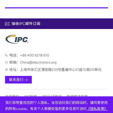
接收IPC邮件订阅
电话：
+86 400 6218 610
邮箱：
China@electronics.org
地址：
上海市徐汇区漕宝路239号鑫耀中心S1座10层05单元
联系我们
关于我们
IPC标准
IPC认证培训
技术解决方案
我们非常重视您的个人隐私，当您访问我们的网站时，请同意使用
技术咨询服务
会议展览
的所有cookie。有关个人数据处理的更多信息可访问
《隐私政策》