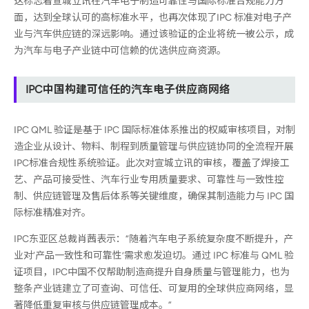
这标志着宣城立讯在汽车电子制造可靠性与国际标准合规能力方
面，达到全球认可的高标准水平，也再次体现了IPC 标准对电子产
业与汽车供应链的深远影响。通过该验证的企业将统一被公示，成
为汽车与电子产业链中可信赖的优选供应商资源。
IPC中国构建可信任的汽车电子供应商网络
IPC QML 验证是基于 IPC 国际标准体系推出的权威审核项目，对制
造企业从设计、物料、制程到质量管理与供应链协同的全流程开展
IPC标准合规性系统验证。此次对宣城立讯的审核，覆盖了焊接工
艺、产品可接受性、汽车行业专用质量要求、可靠性与一致性控
制、供应链管理及售后体系等关键维度，确保其制造能力与 IPC 国
际标准精准对齐。
IPC东亚区总裁肖茜表示：“随着汽车电子系统复杂度不断提升，产
业对‘产品一致性和可靠性’需求愈发迫切。通过 IPC 标准与 QML 验
证项目，IPC中国不仅帮助制造商提升自身质量与管理能力，也为
整条产业链建立了可查询、可信任、可复用的全球供应商网络，显
著降低重复审核与供应链管理成本。”