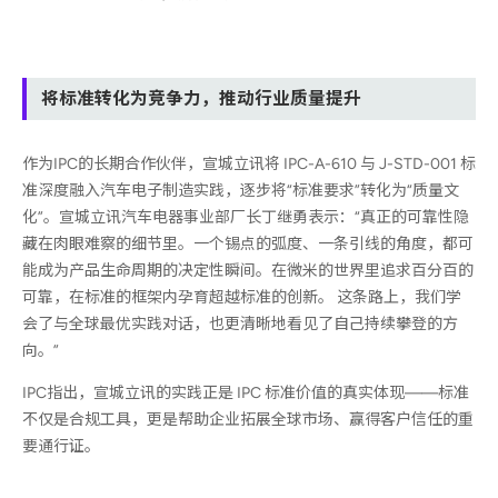
将标准转化为竞争力，推动行业质量提升
作为IPC的长期合作伙伴，宣城立讯将 IPC-A-610 与 J-STD-001 标
准深度融入汽车电子制造实践，逐步将“标准要求”转化为“质量文
化”。宣城立讯汽车电器事业部厂长丁继勇表示：“真正的可靠性隐
藏在肉眼难察的细节里。一个锡点的弧度、一条引线的角度，都可
能成为产品生命周期的决定性瞬间。在微米的世界里追求百分百的
可靠，在标准的框架内孕育超越标准的创新。 这条路上，我们学
会了与全球
最优
实践对话，也更清晰地看见了自己持续攀登的方
向。”
IPC指出，宣城立讯的实践正是 IPC 标准价值的真实体现——标准
不仅是合规工具，更是帮助企业拓展全球市场、赢得客户信任的重
要通行证。