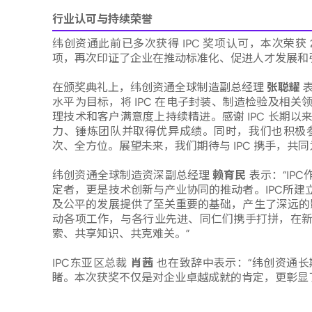
行业认可与持续荣誉
纬创资通此前已多次获得 IPC 奖项认可，本次荣获 
项，再次印证了企业在推动标准化、促进人才发展和
在颁奖典礼上，纬创资通全球制造副总经理
张聪耀
表
水平为目标，将 IPC 在电子封装、制造检验及相
理技术和客户满意度上持续精进。感谢 IPC 长期
力、锤炼团队并取得优异成绩。同时，我们也积极参
次、全方位。展望未来，我们期待与 IPC 携手，共
纬创资通全球制造资深副总经理
赖育民
表示：“I
定者，更是技术创新与产业协同的推动者。IPC所
及公平的发展提供了至关重要的基础，产生了深远的
动各项工作，与各行业先进、同仁们携手打拼，在
索、共享知识、共克难关。”
IPC东亚区总裁
肖茜
也在致辞中表示：“纬创资通
睹。本次获奖不仅是对企业卓越成就的肯定，更彰显