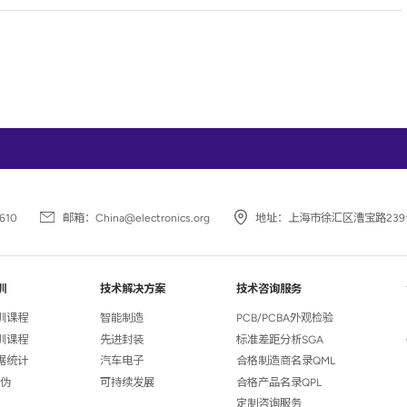
610
邮箱：
China@electronics.org
地址：
上海市徐汇区漕宝路239
训
技术解决方案
技术咨询服务
培训课程
智能制造
PCB/PCBA外观检验
培训课程
先进封装
标准差距分析SGA
数据统计
汽车电子
合格制造商名录QML
真伪
可持续发展
合格产品名录QPL
定制咨询服务