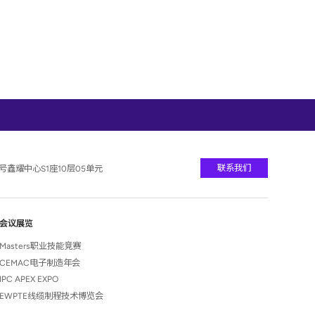
联系我们
号鑫耀中心S1座10层05单元
会议展览
Masters职业技能竞赛
CEMAC电子制造年会
IPC APEX EXPO
EWPTE线缆制程技术博览会