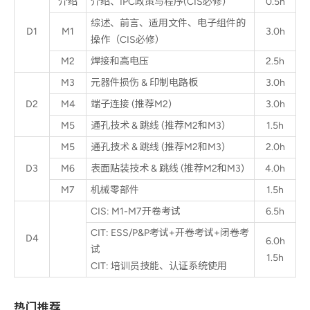
介绍
介绍、IPC政策与程序(CIS必修)
0.5h
综述、前言、适用文件、电子组件的
D1
M1
3.0h
操作（CIS必修）
M2
焊接和高电压
2.5h
M3
元器件损伤 & 印制电路板
3.0h
D2
M4
端子连接 (推荐M2)
3.0h
M5
通孔技术 & 跳线 (推荐M2和M3)
1.5h
M5
通孔技术 & 跳线 (推荐M2和M3)
2.0h
D3
M6
表面贴装技术 & 跳线 (推荐M2和M3)
4.0h
M7
机械零部件
1.5h
CIS: M1-M7开卷考试
6.5h
CIT: ESS/P&P考试+开卷考试+闭卷考
D4
6.0h
试
1.5h
CIT: 培训员技能、认证系统使用
热门推荐