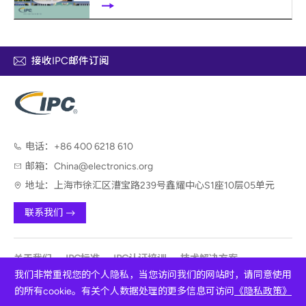
接收IPC邮件订阅
电话：
+86 400 6218 610
邮箱：
China@electronics.org
地址：
上海市徐汇区漕宝路239号鑫耀中心S1座10层05单元
联系我们
关于我们
IPC标准
IPC认证培训
技术解决方案
我们非常重视您的个人隐私，当您访问我们的网站时，请同意使用
技术咨询服务
会议展览
的所有cookie。有关个人数据处理的更多信息可访问
《隐私政策》